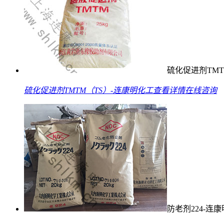
硫化促进剂TMT
硫化促进剂TMTM（TS）-连康明化工
查看详情
在线咨询
防老剂224-连