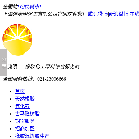
全国站
[切换城市]
上海连康明化工有限公司官网欢迎您！
腾讯微博
|
新浪微博
|
在
连康明 —
橡胶化工原料综合服务商
全国服务热线：
021-23096666
首页
天然橡胶
氧化锌
古马隆树脂
期货服务
招商加盟
橡胶混炼胶生产