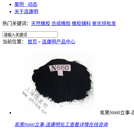
案例 · 动态
关于连康明
热门关键词：
天然橡胶
合成橡胶
橡胶辅料
氧化锌批发
当前位置：
首页
»
连康明产品中心
炭黑N660立事
炭黑N660立事-连康明化工
查看详情
在线咨询