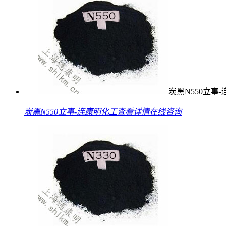
炭黑N550立事
炭黑N550立事-连康明化工
查看详情
在线咨询