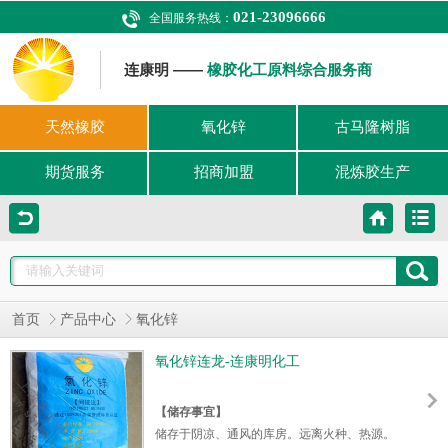
021-23096666
全国服务热线：
连康明 ——
橡胶化工原料综合服务商
天然橡胶
氧化锌
古马隆树脂
期货服务
招商加盟
混炼胶生产
首页
产品中心
氧化锌
氧化锌连龙-连康明化工
【储存事宜】
储存于阴凉、通风的库房。远离火种、热源。