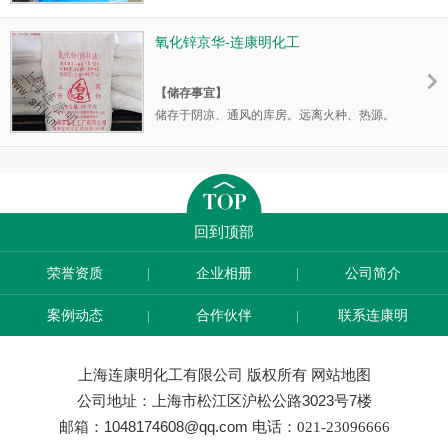
应与氧化剂分开存放，切忌混储。储区应备有
合适的材料收容泄漏物。
氧化锌京华-连康明化工
【主要应用】
【储存事宜】
在橡胶硫化过程中，与有机促进剂，硬脂酸等
储存于阴凉、通风的库房。远离火种、热源。
起反应时生成硬脂酸锌，能增强硫化橡胶的物
应与氧化剂分开存放，切忌混储。储区应备有
理性能，也用于作天然橡胶，合成橡胶及胶乳
合适的材料收容泄漏物。
的硫化活性剂和补强剂以及着色剂。
【主要应用】
br/>
主要用作橡胶或电缆的补强剂，以使橡胶具有
回到顶部
耐腐蚀性，抗撕裂性和弹性。也用作天然橡胶
的硫化活化剂，白色橡胶的着色剂和填料，氯
荣誉资质
企业相册
公司简介
丁橡胶的硫化剂。颗粒细小者（粒径0.1μm左
右）可用作聚烯烃或聚氯乙烯等塑料的光稳定
案例动态
合作伙伴
联系连康明
剂。
上海连康明化工有限公司 版权所有
网站地图
br/>
公司地址：上海市松江区沪松公路3023号7楼
邮箱：1048174608@qq.com
电话：021-23096666